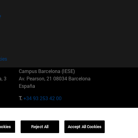
?
kies
Campus Barcelona (IESE)
, 3
Av. Pearson, 21 08034 Barcelona
España
T.
+34 93 253 42 00
Campus Sao Paulo (IESE)
5
Rua Martiniano de Carvalho, 573
01321001 Bela Vista Brasil
ookies
Reject All
Accept All Cookies
T.
+55 11 3177-8300