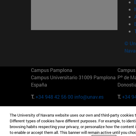
© Uni
Nava
Campus Pamplona
Campus 
Campus Universitario 31009 Pamplona
Pº de M
España
Donosti
T.
+34 948 42 56 00
info@unav.es
T.
+34 9
Campus Madrid (IESE)
Campus 
The University of Navarra website uses our own and third-party cookies 
Camino del Cerro Águila 3 28023
165 W 5
Different types of cookies have different purposes. For example, to identi
Madrid España
EE.UU
browsing habits respecting your privacy, or personalize how the content 
to enable or accept them all. This banner will remain active until you ch
T.
+34 912 11 30 00
T.
+1 64