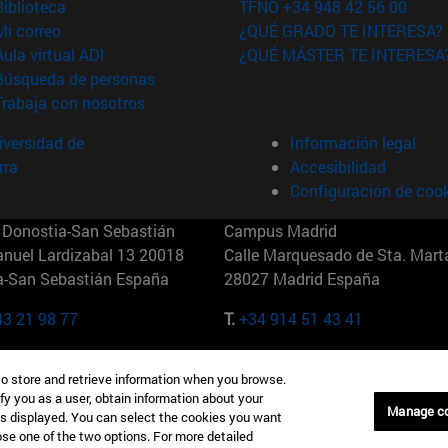
(abre en nueva ventana)
Biblioteca
TFNO +34 948 42 56 00
(abre en nueva ventana)
Mi correo
¿QUÉ GRADO TE INTERESA?
(abre en nueva ventana)
Aula virtual ADI
¿QUÉ MÁSTER TE INTERESA
(abre en nueva ventana)
Búsqueda de personas
(abre en nueva ventana)
Trabaja con nosotros
versidad de
Información legal
rra
Accesibilidad
Configuración de coo
Donostia-San Sebastián
Campus Madrid
anuel Lardizabal 13 20018
Calle Marquesado de Sta. Marta
a-San Sebastián España
28027 Madrid España
43 21 98 77
T.
+34 914 51 43 41
Nueva York (IESE)
Campus Munich (IESE)
to store and retrieve information when you browse.
7th St 10019-2201 Nueva York
Maria-Theresia-Straße 15 8167
fy you as a user, obtain information about your
Múnich Alemania
Manage c
is displayed. You can select the cookies you want
oose one of the two options. For more detailed
6 346 8850
T.
+49 89 24209790