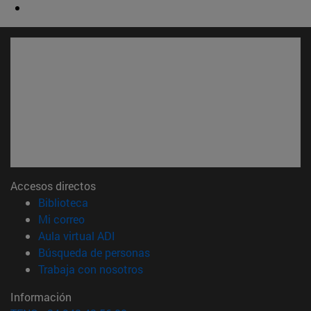
Accesos directos
(abre en nueva ventana)
Biblioteca
(abre en nueva ventana)
Mi correo
(abre en nueva ventana)
Aula virtual ADI
(abre en nueva ventana)
Búsqueda de personas
(abre en nueva ventana)
Trabaja con nosotros
Información