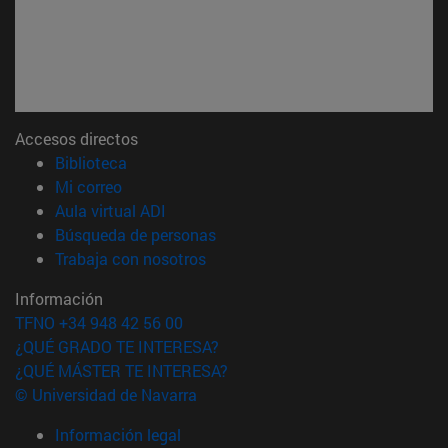
Accesos directos
(abre en nueva ventana)
Biblioteca
(abre en nueva ventana)
Mi correo
(abre en nueva ventana)
Aula virtual ADI
(abre en nueva ventana)
Búsqueda de personas
(abre en nueva ventana)
Trabaja con nosotros
Información
TFNO +34 948 42 56 00
¿QUÉ GRADO TE INTERESA?
¿QUÉ MÁSTER TE INTERESA?
© Universidad de Navarra
Información legal