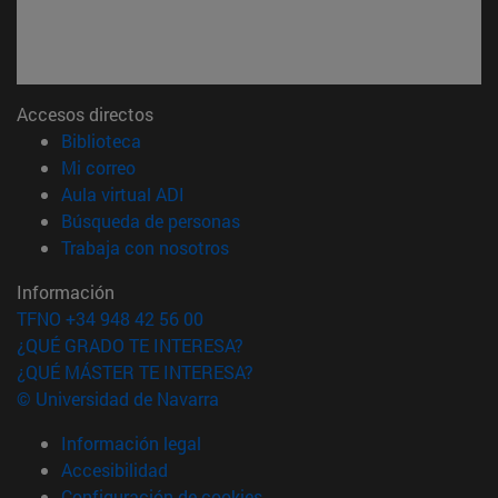
Accesos directos
(abre en nueva ventana)
Biblioteca
(abre en nueva ventana)
Mi correo
(abre en nueva ventana)
Aula virtual ADI
(abre en nueva ventana)
Búsqueda de personas
(abre en nueva ventana)
Trabaja con nosotros
Información
TFNO +34 948 42 56 00
¿QUÉ GRADO TE INTERESA?
¿QUÉ MÁSTER TE INTERESA?
© Universidad de Navarra
Información legal
Accesibilidad
Configuración de cookies