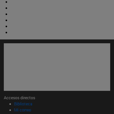
Accesos directos
(abre en nueva ventana)
Biblioteca
(abre en nueva ventana)
Mi correo