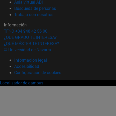
(abre en nueva ventana)
Aula virtual ADI
(abre en nueva ventana)
Búsqueda de personas
(abre en nueva ventana)
Trabaja con nosotros
Información
TFNO +34 948 42 56 00
¿QUÉ GRADO TE INTERESA?
¿QUÉ MÁSTER TE INTERESA?
© Universidad de Navarra
Información legal
Accesibilidad
Configuración de cookies
Localizador de campus