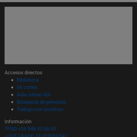
Accesos directos
(abre en nueva ventana)
Biblioteca
(abre en nueva ventana)
Mi correo
(abre en nueva ventana)
Aula virtual ADI
(abre en nueva ventana)
Búsqueda de personas
(abre en nueva ventana)
Trabaja con nosotros
Información
TFNO +34 948 42 56 00
¿QUÉ GRADO TE INTERESA?