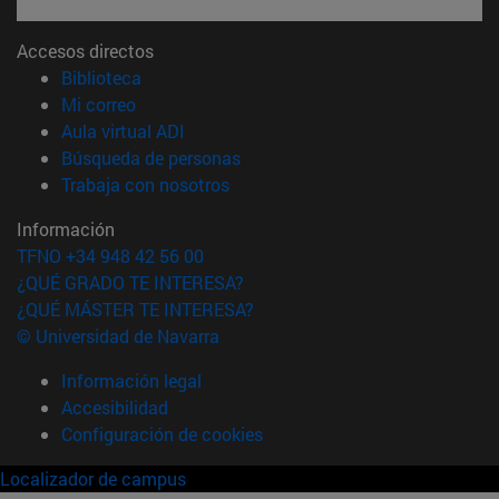
Accesos directos
(abre en nueva ventana)
Biblioteca
(abre en nueva ventana)
Mi correo
(abre en nueva ventana)
Aula virtual ADI
(abre en nueva ventana)
Búsqueda de personas
(abre en nueva ventana)
Trabaja con nosotros
Información
TFNO +34 948 42 56 00
¿QUÉ GRADO TE INTERESA?
¿QUÉ MÁSTER TE INTERESA?
© Universidad de Navarra
Información legal
Accesibilidad
Configuración de cookies
Localizador de campus