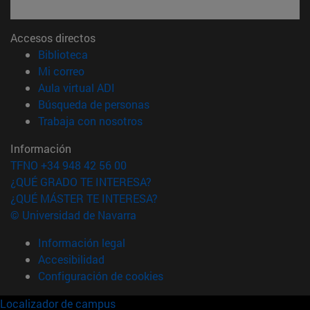
Accesos directos
(abre en nueva ventana)
Biblioteca
(abre en nueva ventana)
Mi correo
(abre en nueva ventana)
Aula virtual ADI
(abre en nueva ventana)
Búsqueda de personas
(abre en nueva ventana)
Trabaja con nosotros
Información
TFNO +34 948 42 56 00
¿QUÉ GRADO TE INTERESA?
¿QUÉ MÁSTER TE INTERESA?
© Universidad de Navarra
Información legal
Accesibilidad
Configuración de cookies
Localizador de campus