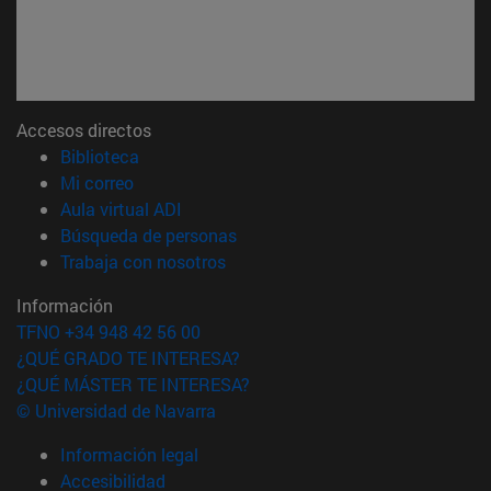
Accesos directos
(abre en nueva ventana)
Biblioteca
(abre en nueva ventana)
Mi correo
(abre en nueva ventana)
Aula virtual ADI
(abre en nueva ventana)
Búsqueda de personas
(abre en nueva ventana)
Trabaja con nosotros
Información
TFNO +34 948 42 56 00
¿QUÉ GRADO TE INTERESA?
¿QUÉ MÁSTER TE INTERESA?
© Universidad de Navarra
Información legal
Accesibilidad