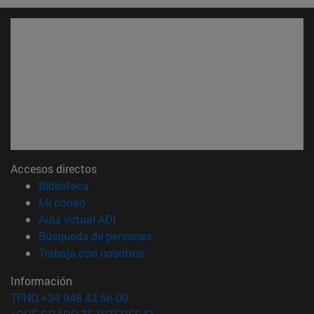
Accesos directos
(abre en nueva ventana)
Biblioteca
(abre en nueva ventana)
Mi correo
(abre en nueva ventana)
Aula virtual ADI
(abre en nueva ventana)
Búsqueda de personas
(abre en nueva ventana)
Trabaja con nosotros
Información
TFNO +34 948 42 56 00