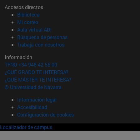
Accesos directos
(abre en nueva ventana)
Biblioteca
(abre en nueva ventana)
Mi correo
(abre en nueva ventana)
Aula virtual ADI
(abre en nueva ventana)
Búsqueda de personas
(abre en nueva ventana)
Trabaja con nosotros
Información
TFNO +34 948 42 56 00
¿QUÉ GRADO TE INTERESA?
¿QUÉ MÁSTER TE INTERESA?
© Universidad de Navarra
Información legal
Accesibilidad
Configuración de cookies
Localizador de campus