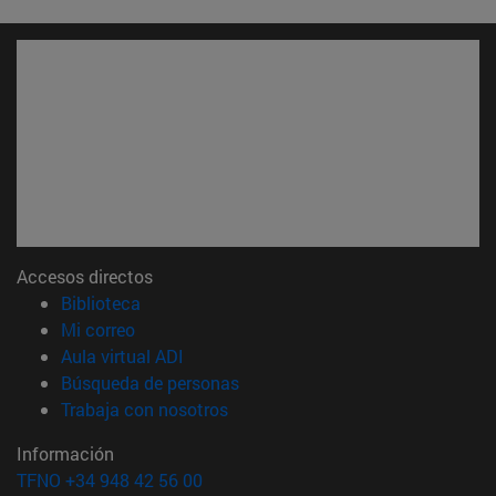
Accesos directos
(abre en nueva ventana)
Biblioteca
(abre en nueva ventana)
Mi correo
(abre en nueva ventana)
Aula virtual ADI
(abre en nueva ventana)
Búsqueda de personas
(abre en nueva ventana)
Trabaja con nosotros
Información
TFNO +34 948 42 56 00