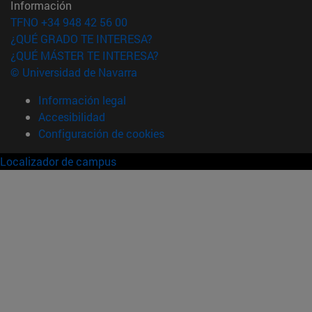
Información
TFNO +34 948 42 56 00
¿QUÉ GRADO TE INTERESA?
¿QUÉ MÁSTER TE INTERESA?
© Universidad de Navarra
Información legal
Accesibilidad
Configuración de cookies
Localizador de campus