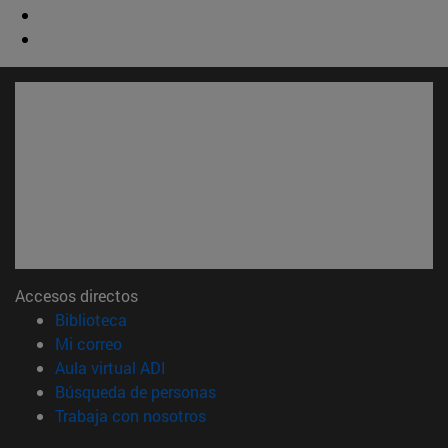
Accesos directos
(abre en nueva ventana)
Biblioteca
(abre en nueva ventana)
Mi correo
(abre en nueva ventana)
Aula virtual ADI
(abre en nueva ventana)
Búsqueda de personas
(abre en nueva ventana)
Trabaja con nosotros