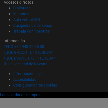
Accesos directos
(abre en nueva ventana)
Biblioteca
(abre en nueva ventana)
Mi correo
(abre en nueva ventana)
Aula virtual ADI
(abre en nueva ventana)
Búsqueda de personas
(abre en nueva ventana)
Trabaja con nosotros
Información
TFNO +34 948 42 56 00
¿QUÉ GRADO TE INTERESA?
¿QUÉ MÁSTER TE INTERESA?
© Universidad de Navarra
Información legal
Accesibilidad
Configuración de cookies
Localizador de campus