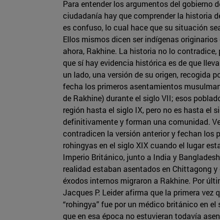
Para entender los argumentos del gobierno 
ciudadanía hay que comprender la historia de
es confuso, lo cual hace que su situación se
Ellos mismos dicen ser indígenas originarios
ahora, Rakhine. La historia no lo contradice,
que sí hay evidencia histórica es de que lleva
un lado, una versión de su origen, recogida p
fecha los primeros asentamientos musulman
de Rakhine) durante el siglo VII; esos poblad
región hasta el siglo IX, pero no es hasta el
definitivamente y forman una comunidad. Ver
contradicen la versión anterior y fechan los
rohingyas en el siglo XIX cuando el lugar est
Imperio Británico, junto a India y Bangladesh
realidad estaban asentados en Chittagong y c
éxodos internos migraron a Rakhine. Por últim
Jacques P. Leider afirma que la primera vez qu
“rohingya” fue por un médico británico en el s
que en esa época no estuvieran todavía asent