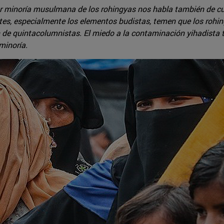
r minoría musulmana de los rohingyas nos habla también de cu
ntes, especialmente los elementos budistas, temen que los rohi
úen de quintacolumnistas. El miedo a la contaminación yihadist
minoría.