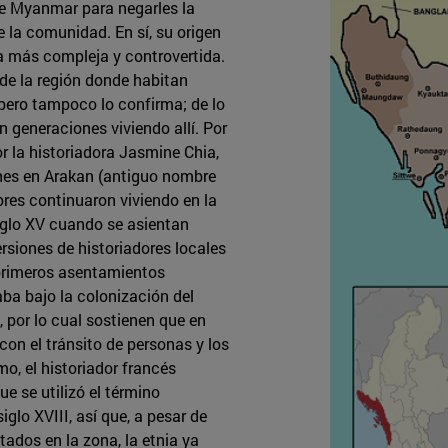
de Myanmar para negarles la
 la comunidad. En sí, su origen
a más compleja y controvertida.
 de la región donde habitan
 pero tampoco lo confirma; de lo
n generaciones viviendo allí. Por
or la historiadora Jasmine Chia,
es en Arakan (antiguo nombre
ores continuaron viviendo en la
 siglo XV cuando se asientan
siones de historiadores locales
 primeros asentamientos
aba bajo la colonización del
, por lo cual sostienen que en
on el tránsito de personas y los
o, el historiador francés
e se utilizó el término
iglo XVIII, así que, a pesar de
ados en la zona, la etnia ya