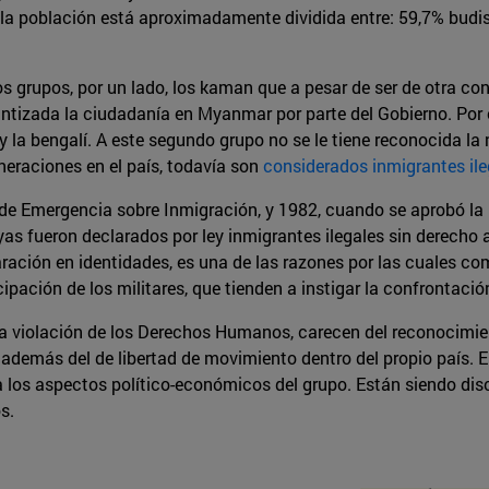
í la población está aproximadamente dividida entre: 59,7% budi
 grupos, por un lado, los kaman que a pesar de ser de otra c
ntizada la ciudadanía en Myanmar por parte del Gobierno. Por 
y la bengalí. A este segundo grupo no se le tiene reconocida la
neraciones en el país, todavía son
considerados inmigrantes il
 de Emergencia sobre Inmigración, y 1982, cuando se aprobó la 
gyas fueron declarados por ley inmigrantes ilegales sin derecho 
ración en identidades, es una de las razones por las cuales com
cipación de los militares, que tienden a instigar la confrontació
 una violación de los Derechos Humanos, carecen del reconocimi
, además del de libertad de movimiento dentro del propio país. 
 a los aspectos político-económicos del grupo. Están siendo di
s.