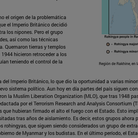
 el origen de la problemática
que el Imperio Británico decidió
ra los nipones. Pero el grupo
des, así como las técnicas
ra. Quemaron tierras y templos
 1944 hicieron retroceder a los
uían teniendo el control de la
Región de Rakhine, en 
del Imperio Británico, lo que dio la oportunidad a varias minor
vo sistema político. Aun hoy en día partes del país siguen con
on la Muslim Liberation Organization (MLO), que tras 1948 pa
 redactada por el Terrorism Research and Analysis Consortium (T
os que hubieran firmado el alto el fuego con el Estado. Esto imp
sitadas tras años de aislamiento. Es decir, estos grupos ahora 
 los rohingyas, que siguen siendo considerados un grupo de extra
Gobierno de Myanmar y los budistas. En el último período, el E