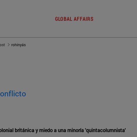
GLOBAL AFFAIRS
post
rohinyás
onflicto
olonial británica y miedo a una minoría 'quintacolumnista'