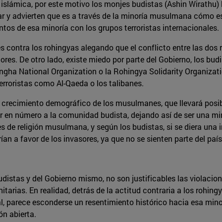
n islámica, por este motivo los monjes budistas (Ashin Wirathu)
y advierten que es a través de la minoría musulmana cómo esa
os de esa minoría con los grupos terroristas internacionales.
s contra los rohingyas alegando que el conflicto entre las dos 
iores. De otro lado, existe miedo por parte del Gobierno, los bud
gha National Organization o la Rohingya Solidarity Organizati
erroristas como Al-Qaeda o los talibanes.
 crecimiento demográfico de los musulmanes, que llevará posib
en número a la comunidad budista, dejando así de ser una mino
s de religión musulmana, y según los budistas, si se diera una
an a favor de los invasores, ya que no se sienten parte del país 
distas y del Gobierno mismo, no son justificables las violacio
tarias. En realidad, detrás de la actitud contraria a los rohin
, parece esconderse un resentimiento histórico hacia esa minor
ón abierta.