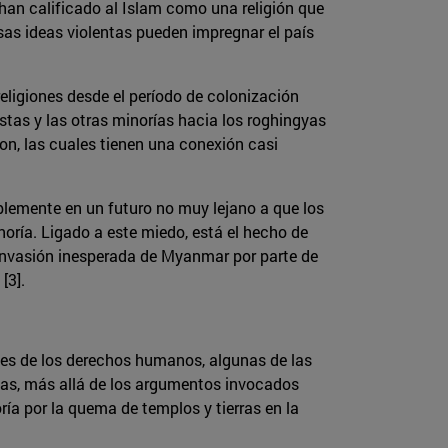
 han calificado al Islam como una religión que
s ideas violentas pueden impregnar el país
religiones desde el período de colonización
istas y las otras minorías hacia los roghingyas
on, las cuales tienen una conexión casi
lemente en un futuro no muy lejano a que los
ría. Ligado a este miedo, está el hecho de
 invasión inesperada de Myanmar por parte de
[3].
nes de los derechos humanos, algunas de las
gyas, más allá de los argumentos invocados
ía por la quema de templos y tierras en la