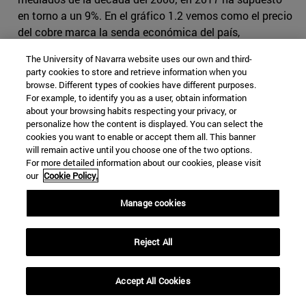
en torno a un 9%. En el gráfico 1.2 vemos como el precio
del cobre marca la senda económica del país,
coincidiendo las mayores épocas de crecimiento
The University of Navarra website uses our own and third-
económico chileno con el incremento de los precios del
party cookies to store and retrieve information when you
cobre. A pesar de tratarse de una de las economías más
browse. Different types of cookies have different purposes.
desarrolladas de la región
[3]
, con un peso del sector
For example, to identify you as a user, obtain information
about your browsing habits respecting your privacy, or
servicios en el PIB del 74%, el país sigue condicionado
personalize how the content is displayed. You can select the
por la coyuntura de su sector primario y concretamente
cookies you want to enable or accept them all. This banner
la minería.
will remain active until you choose one of the two options.
For more detailed information about our cookies, please visit
our
Cookie Policy.
Manage cookies
Reject All
Accept All Cookies