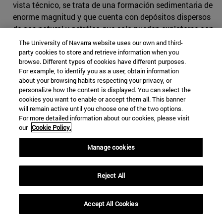
vista técnico, se trata de una formación sedimentaria de
enorme magnitud y que cuenta con depósitos dispersos
de gas natural y petróleo que solo pueden explotarse con
técnicas no convencionales: fractura hidráulica y
The University of Navarra website uses our own and third-
perforación horizontal. Estas características hacen de
party cookies to store and retrieve information when you
browse. Different types of cookies have different purposes.
Vaca Muerta una actividad compleja, que requiere atraer
For example, to identify you as a user, obtain information
el máximo talento posible, especialmente de aquellos
about your browsing habits respecting your privacy, or
actores internacionales con experiencia en la
personalize how the content is displayed. You can select the
cookies you want to enable or accept them all. This banner
explotación de hidrocarburos no convencionales.
will remain active until you choose one of the two options.
Igualmente, las condiciones de la provincia de Neuquén
For more detailed information about our cookies, please visit
son complejas teniendo en cuenta la escasez de
our
Cookie Policy.
precipitaciones y la importancia de la industria
hortofrutícola, en competición directa con los recursos
Manage cookies
hídricos que requiere la explotación de petróleo no
convencional.
Reject All
Desde su descubrimiento, el potencial de Vaca Muerta
se comparó con el de la
cuenca de Eagle Ford
en
Accept All Cookies
Estados Unidos, productora de más de un millón de