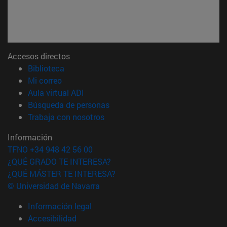
Accesos directos
(abre en nueva ventana)
Biblioteca
(abre en nueva ventana)
Mi correo
(abre en nueva ventana)
Aula virtual ADI
(abre en nueva ventana)
Búsqueda de personas
(abre en nueva ventana)
Trabaja con nosotros
Información
TFNO +34 948 42 56 00
¿QUÉ GRADO TE INTERESA?
¿QUÉ MÁSTER TE INTERESA?
© Universidad de Navarra
Información legal
Accesibilidad