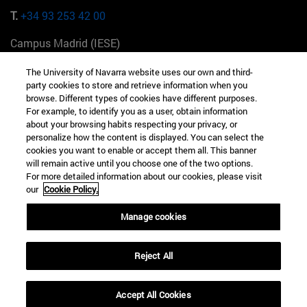
T.
+34 93 253 42 00
Campus Madrid (IESE)
Camino del Cerro Águila 3 28023 Madrid España
The University of Navarra website uses our own and third-
party cookies to store and retrieve information when you
T.
+34 912 11 30 00
browse. Different types of cookies have different purposes.
For example, to identify you as a user, obtain information
Campus Nueva York (IESE)
about your browsing habits respecting your privacy, or
165 W 57th St 10019-2201 Nueva York EE.UU
personalize how the content is displayed. You can select the
cookies you want to enable or accept them all. This banner
T.
+1 646 346 8850
will remain active until you choose one of the two options.
For more detailed information about our cookies, please visit
Campus Munich (IESE)
our
Cookie Policy.
Maria-Theresia-Straße 15 81675 Múnich Alemania
Manage cookies
T.
+49 89 24209790
Reject All
Campus Sao Paulo (IESE)
Rua Martiniano de Carvalho, 573 01321001 Bela Vista Brasil
Accept All Cookies
T.
+55 11 3177-8300