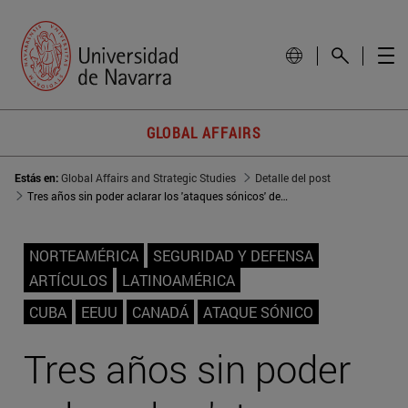
GLOBAL AFFAIRS
Estás en:
Global Affairs and Strategic Studies
Detalle del post
Tres años sin poder aclarar los 'ataques sónicos' de Cuba
NORTEAMÉRICA
SEGURIDAD Y DEFENSA
ARTÍCULOS
LATINOAMÉRICA
CUBA
EEUU
CANADÁ
ATAQUE SÓNICO
Tres años sin poder