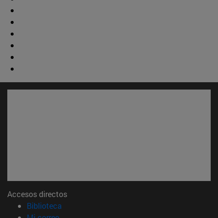
Accesos directos
(abre en nueva ventana)
Biblioteca
(abre en nueva ventana)
Mi correo