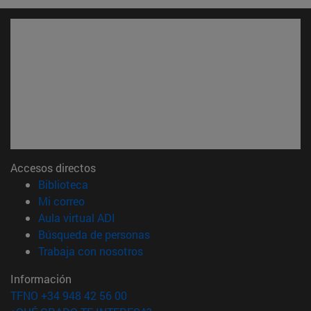
Accesos directos
(abre en nueva ventana)
Biblioteca
(abre en nueva ventana)
Mi correo
(abre en nueva ventana)
Aula virtual ADI
(abre en nueva ventana)
Búsqueda de personas
(abre en nueva ventana)
Trabaja con nosotros
Información
TFNO +34 948 42 56 00