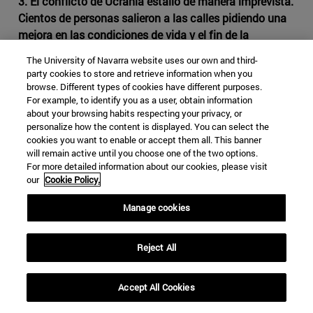
3. El conflicto de Ucrania estalló de manera imprevista.
Cientos de personas salieron a las calles pidiendo una
mejora en las condiciones de vida y el fin de la
corrupción. ¿Cómo podríamos explicar el hecho de que el
The University of Navarra website uses our own and third-
conflicto surgiese tan repentinamente?
party cookies to store and retrieve information when you
browse. Different types of cookies have different purposes.
En realidad, no se trata de un conflicto aislado, ni surgió
For example, to identify you as a user, obtain information
por sorpresa, sino que desde la disolución de la URSS,
about your browsing habits respecting your privacy, or
personalize how the content is displayed. You can select the
las cancillerías y embajadas occidentales ya recibieron
cookies you want to enable or accept them all. This banner
hasta ocho avisos de lo que iba a ocurrir y no supieron
will remain active until you choose one of the two options.
interpretar esas advertencias.
For more detailed information about our cookies, please visit
our
Cookie Policy.
El primer aviso se dio en diciembre de 1986, en
Kazajistán, con una serie de revueltas populares que ya
Manage cookies
indicaban lo que iba a ocurrir. Allí tuvieron lugar unos
gravísimos disturbios, cuando el presidente de la
Reject All
República Socialista Soviética de Kazajistán, el
presidente Kunáyev, dimitió y fue sustituido por un ruso,
Accept All Cookies
Gennady Kolbin. En ese momento, jóvenes kazajos
salieron a las calles a protestar contra la decisión