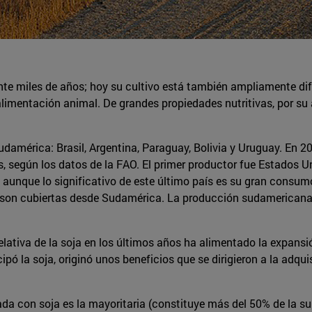
rante miles de años; hoy su cultivo está también ampliamente di
mentación animal. De grandes propiedades nutritivas, por su al
américa: Brasil, Argentina, Paraguay, Bolivia y Uruguay. En 20
s, según los datos de la FAO. El primer productor fue Estados U
a, aunque lo significativo de este último país es su gran consum
 son cubiertas desde Sudamérica. La producción sudamericana 
lativa de la soja en los últimos años ha alimentado la expansión
pó la soja, originó unos beneficios que se dirigieron a la adqui
rada con soja es la mayoritaria (constituye más del 50% de la s