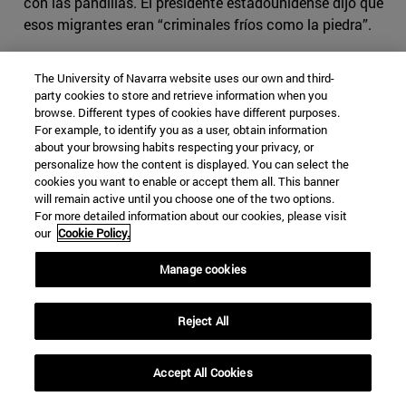
con las pandillas. El presidente estadounidense dijo que
esos migrantes eran “criminales fríos como la piedra”.
Sin embargo, el registro de Aduanas y Protección
The University of Navarra website uses our own and third-
Fronteriza de los Estados Unidos no sugiere esto. En
party cookies to store and retrieve information when you
su
Informe de Seguridad de 2017
contabiliza un total de
browse. Different types of cookies have different purposes.
526.901 inmigrantes ilegales a quienes se les negó la
For example, to identify you as a user, obtain information
entrada, de los cuales 310.531 fueron detenidos y 31.039
about your browsing habits respecting your privacy, or
personalize how the content is displayed. You can select the
arrestados; de estos últimos solo 228 pertenecían a la
cookies you want to enable or accept them all. This banner
MS-13 y otros tantos eran miembros de otras maras (61
will remain active until you choose one of the two options.
de ellos de Barrio-18).
For more detailed information about our cookies, please visit
our
Cookie Policy.
Manage cookies
TRIÁNGULO NORTE
MARAS
Reject All
MARA SALVATRUCHA
MS-13
PANDILLAS TRASNACIONALES
Accept All Cookies
Categorías Global Affairs:
NORTEAMÉRICA
SEGURIDAD Y