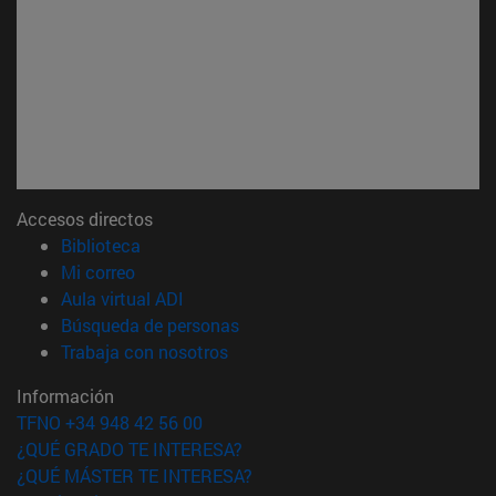
Accesos directos
(abre en nueva ventana)
Biblioteca
(abre en nueva ventana)
Mi correo
(abre en nueva ventana)
Aula virtual ADI
(abre en nueva ventana)
Búsqueda de personas
(abre en nueva ventana)
Trabaja con nosotros
Información
TFNO +34 948 42 56 00
¿QUÉ GRADO TE INTERESA?
¿QUÉ MÁSTER TE INTERESA?