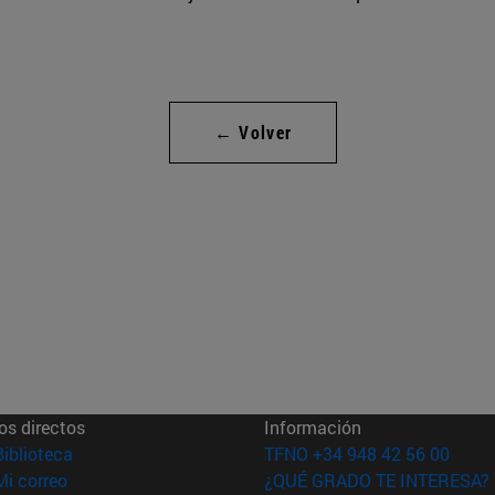
← Volver
os directos
Información
(abre en nueva ventana)
Biblioteca
TFNO +34 948 42 56 00
(abre en nueva ventana)
Mi correo
¿QUÉ GRADO TE INTERESA?