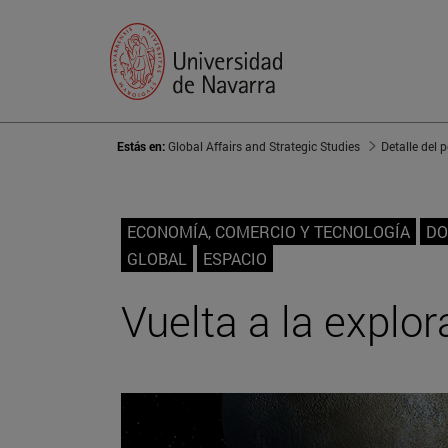
Estás en:
Global Affairs and Strategic Studies
Detalle del 
ECONOMÍA, COMERCIO Y TECNOLOGÍA
DO
GLOBAL
ESPACIO
Vuelta a la explo