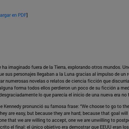
argar en PDF
]
a imaginado fuera de la Tierra, explorando otros mundos. Uno de
e sus personajes llegaban a la Luna gracias al impulso de un re
 numerosas novelas o relatos de ciencia ficción que discurría
alguna forma todos ellos perdieron un poco de su ficción a med
desgraciadamente lo que parecía el inicio de una nueva era no f
nte Kennedy pronunció su famosa frase: “We choose to go to the
hey are easy, but because they are hard; because that goal will
 one that we are willing to accept, one we are unwilling to postp
rito el final: el único objetivo era demostrar que EEUU eran lo