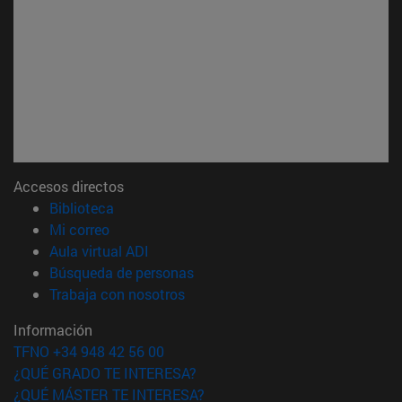
Accesos directos
(abre en nueva ventana)
Biblioteca
(abre en nueva ventana)
Mi correo
(abre en nueva ventana)
Aula virtual ADI
(abre en nueva ventana)
Búsqueda de personas
(abre en nueva ventana)
Trabaja con nosotros
Información
TFNO +34 948 42 56 00
¿QUÉ GRADO TE INTERESA?
¿QUÉ MÁSTER TE INTERESA?