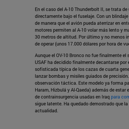
En el caso del A-10 Thunderbolt II, se trata
directamente bajo el fuselaje. Con un blindaj
de manera que el avión pueda aterrizar en ent
motores permiten al A-10 volar más lento y má
30 metros de altitud. Por último y no menos i
de operar (unos 17.000 dólares por hora de vue
Aunque el OV-10 Bronco no fue finalmente el 
USAF ha decidido finalmente decantarse por e
sofisticada típica de los cazas de cuarta gener
lanzar bombas y misiles guiados de precisión
observación táctica. Este modelo ya forma pa
Haram, Hizbulá y Al-Qaeda) además de estar e
de contrainsurgencia usadas en Iraq
para com
sigue latente. Ha quedado demostrado que la
actualidad.