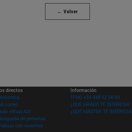
← Volver
os directos
Información
(abre en nueva ventana)
Biblioteca
TFNO +34 948 42 56 00
(abre en nueva ventana)
Mi correo
¿QUÉ GRADO TE INTERESA?
(abre en nueva ventana)
Aula virtual ADI
¿QUÉ MÁSTER TE INTERESA
(abre en nueva ventana)
Búsqueda de personas
(abre en nueva ventana)
Trabaja con nosotros