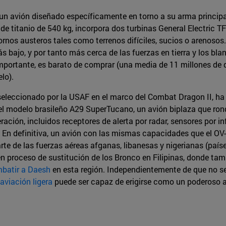
 de un avión diseñado específicamente en torno a su arma prin
e de titanio de 540 kg, incorpora dos turbinas General Electric
ornos austeros tales como terrenos difíciles, sucios o arenosos
s bajo, y por tanto más cerca de las fuerzas en tierra y los b
mportante, es barato de comprar (una media de 11 millones de 
lo).
seleccionado por la USAF en el marco del Combat Dragon II, ha 
l modelo brasileño A29 SuperTucano, un avión biplaza que rond
ación, incluidos receptores de alerta por radar, sensores por in
. En definitiva, un avión con las mismas capacidades que el O
rte de las fuerzas aéreas afganas, libanesas y nigerianas (p
n proceso de sustitución de los Bronco en Filipinas, donde ta
batir a Daesh
en esta región. Independientemente de que no se
aviación ligera
puede ser capaz de erigirse como un poderoso a