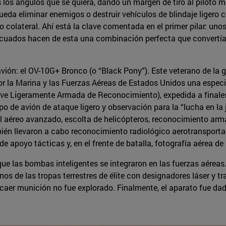
 los ángulos que se quiera, dando un margen de tiro al piloto 
ueda eliminar enemigos o destruir vehículos de blindaje ligero 
 colateral. Ahí está la clave comentada en el primer pilar: un
cuados hacen de esta una combinación perfecta que convertía
o avión: el OV-10G+ Bronco (o “Black Pony”). Este veterano de la
or la Marina y las Fuerzas Aéreas de Estados Unidos una especi
ave Ligeramente Armada de Reconocimiento), expedida a finale
 de avión de ataque ligero y observación para la “lucha en la j
l aéreo avanzado, escolta de helicópteros, reconocimiento armad
én llevaron a cabo reconocimiento radiológico aerotransportado,
 apoyo tácticas y, en el frente de batalla, fotografía aérea de 
e las bombas inteligentes se integraron en las fuerzas aéreas.
os de las tropas terrestres de élite con designadores láser y tr
aer munición no fue explorado. Finalmente, el aparato fue dado