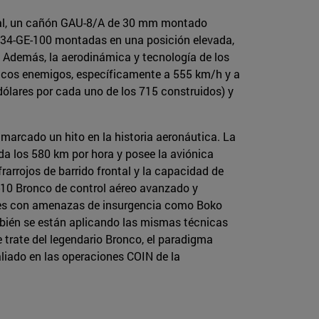
cipal, un cañón GAU-8/A de 30 mm montado
 TF34-GE-100 montadas en una posición elevada,
. Además, la aerodinámica y tecnología de los
lancos enemigos, específicamente a 555 km/h y a
dólares por cada uno de los 715 construidos) y
marcado un hito en la historia aeronáutica. La
a los 580 km por hora y posee la aviónica
frarrojos de barrido frontal y la capacidad de
V-10 Bronco de control aéreo avanzado y
aíses con amenazas de insurgencia como Boko
mbién se están aplicando las mismas técnicas
 trate del legendario Bronco, el paradigma
liado en las operaciones COIN de la