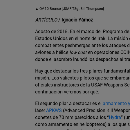
▲ OV-10 Bronco [USAF, TSgt Bill Thompson]
ARTÍCULO
/
Ignacio Yárnoz
Agosto de 2015. En el marco del Programa de
Estados Unidos en el norte de Irak. La misión 
combatientes peshmergas ante los ataques de l
aviones a hélice
low cost
en operaciones COIN
donde el asombro inundó los despachos al tra
Hay que destacar los tres pilares fundamental
misión. Los valientes pilotos que se embarca
oficiales instructores de la USAF Weapons Sch
continuación veremos por qué.
El segundo pilar a destacar es el
armamento y 
láser
APKWS
(Advanced Precision Kill Weapon
cohetes de 70 mm parecidos a los “
Hydra
” (u
como armamento en helicópteros) a los que se