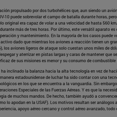
vación propulsado por dos turbohélices que, aun siendo un avió
 OV-10 puede sobrevolar el campo de batalla durante horas, per
original era capaz de volar a una velocidad de hasta 560 km/
rante más de tres horas. Por último, este versátil aparato es
operación y mantenimiento. En la mayoría de los casos puede vo
activo dado que mientras los aviones a reacción tienen un gr
6), los aviones ligeros de ataque solo cuestan unos miles de dó
pegar y aterrizar en pistas largas y caras de mantener que se
o eficaz de sus misiones es menor y su consumo de combustible
ha inclinado la balanza hacia la alta tecnología en vez de hac
 la manera estadounidense de luchar ha sido contar con una tec
lógicos en los que se encuentra a la vanguardia. Sin embargo
peraciones Especiales de las Fuerzas Aéreas. Y es que la neces
ategia de muchos mandos. De hecho, también ayudó a convencer 
o lo apodan en la USAF). Los motivos resultan ser análogos a
xperiencia, apoyo aéreo cercano y control aéreo avanzado, todo