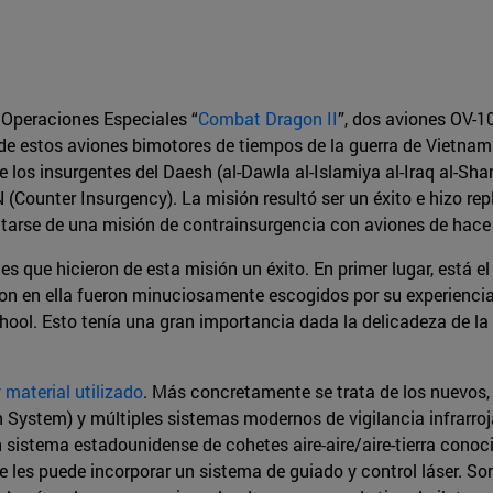
 Operaciones Especiales “
Combat Dragon II
”, dos aviones OV-
de estos aviones bimotores de tiempos de la guerra de Vietnam e
os insurgentes del Daesh (al-Dawla al-Islamiya al-Iraq al-Sham
 (Counter Insurgency). La misión resultó ser un éxito e hizo r
tarse de una misión de contrainsurgencia con aviones de hace
es que hicieron de esta misión un éxito. En primer lugar, está 
ron en ella fueron minuciosamente escogidos por su experienci
ool. Esto tenía una gran importancia dada la delicadeza de la m
material utilizado
. Más concretamente se trata de los nuevos
 System) y múltiples sistemas modernos de vigilancia infrarr
n sistema estadounidense de cohetes aire-aire/aire-tierra conoc
 les puede incorporar un sistema de guiado y control láser. S