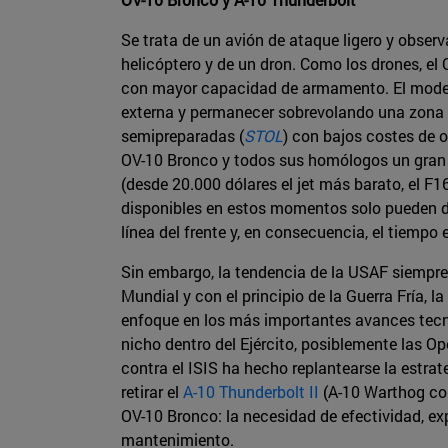
Se trata de un avión de ataque ligero y obser
helicóptero y de un dron. Como los drones, el
con mayor capacidad de armamento. El modelo 
externa y permanecer sobrevolando una zona du
semipreparadas (
STOL
) con bajos costes de 
OV-10 Bronco y todos sus homólogos un gran 
(desde 20.000 dólares el jet más barato, el F1
disponibles en estos momentos solo pueden des
línea del frente y, en consecuencia, el tiemp
Sin embargo, la tendencia de la USAF siempre 
Mundial y con el principio de la Guerra Fría,
enfoque en los más importantes avances tecno
nicho dentro del Ejército, posiblemente las O
contra el ISIS ha hecho replantearse la estr
retirar el
A-10 Thunderbolt II
(A-10 Warthog com
OV-10 Bronco: la necesidad de efectividad, e
mantenimiento.