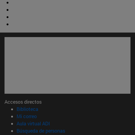
Accesos directos
(abre en nueva ventana)
Biblioteca
(abre en nueva ventana)
Mi correo
(abre en nueva ventana)
Aula virtual ADI
(abre en nueva ventana)
Búsqueda de personas