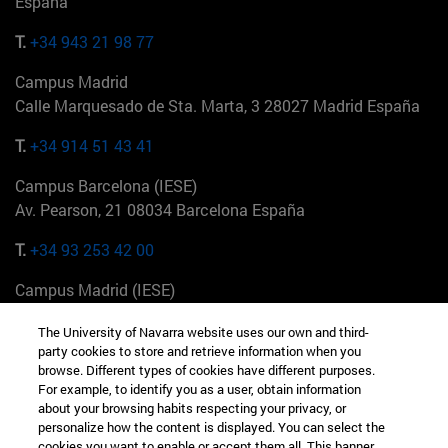
España
T.
+34 943 21 98 77
Campus Madrid
Calle Marquesado de Sta. Marta, 3 28027 Madrid España
T.
+34 914 51 43 41
Campus Barcelona (IESE)
Av. Pearson, 21 08034 Barcelona España
T.
+34 93 253 42 00
Campus Madrid (IESE)
Camino del Cerro Águila 3 28023 Madrid España
The University of Navarra website uses our own and third-
party cookies to store and retrieve information when you
T.
+34 912 11 30 00
browse. Different types of cookies have different purposes.
For example, to identify you as a user, obtain information
Campus Nueva York (IESE)
about your browsing habits respecting your privacy, or
165 W 57th St 10019-2201 Nueva York EE.UU
personalize how the content is displayed. You can select the
cookies you want to enable or accept them all. This banner