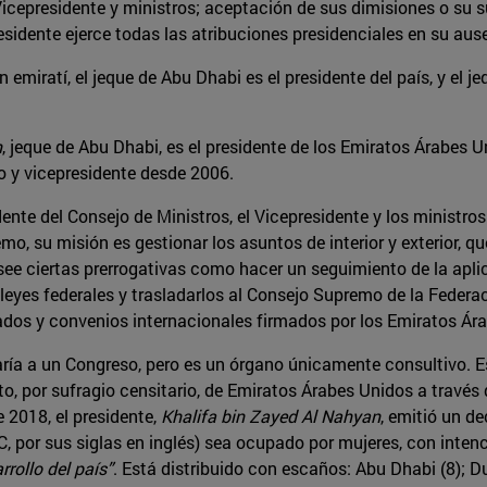
 Vicepresidente y ministros; aceptación de sus dimisiones o su
esidente ejerce todas las atribuciones presidenciales en su aus
 emiratí, el jeque de Abu Dhabi es el presidente del país, y el j
n
, jeque de Abu Dhabi, es el presidente de los Emiratos Árabes 
ro y vicepresidente desde 2006.
ente del Consejo de Ministros, el Vicepresidente y los ministros
mo, su misión es gestionar los asuntos de interior y exterior, 
osee ciertas prerrogativas como hacer un seguimiento de la aplic
e leyes federales y trasladarlos al Consejo Supremo de la Federac
atados y convenios internacionales firmados por los Emiratos Ár
jaría a un Congreso, pero es un órgano únicamente consultivo.
, por sufragio censitario, de Emiratos Árabes Unidos a través d
 2018, el presidente,
Khalifa bin Zayed Al Nahyan
, emitió un d
, por sus siglas en inglés) sea ocupado por mujeres, con inten
rrollo del país”
. Está distribuido con escaños: Abu Dhabi (8); D