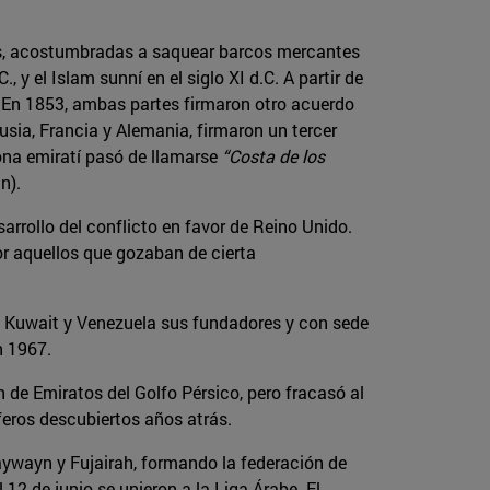
ntes, acostumbradas a saquear barcos mercantes
 y el Islam sunní en el siglo XI d.C. A partir de
a. En 1853, ambas partes firmaron otro acuerdo
Rusia, Francia y Alemania, firmaron un tercer
ona emiratí pasó de llamarse
“Costa de los
n).
rrollo del conflicto en favor de Reino Unido.
or aquellos que gozaban de cierta
k, Kuwait y Venezuela sus fundadores y con sede
n 1967.
n de Emiratos del Golfo Pérsico, pero fracasó al
íferos descubiertos años atrás.
aywayn y Fujairah, formando la federación de
12 de junio se unieron a la Liga Árabe. El