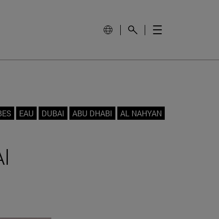
BES
EAU
DUBAI
ABU DHABI
AL NAHYAN
Al