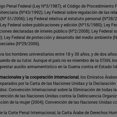
go Penal Federal (Ley Nº3/1987); el Código de Procedimiento P
itenciaria (Nº43/1992); Ley Federal sobre regulación de las rel
s (Nº 51/2006); Ley Federal relativa al estatuto personal (Nº28/
 Ley Federal sobre publicaciones y edición (Nº15/1980); Ley F
aciones declaradas de interés público (Nº2/2008); Ley Federal s
; Ley Federal de protección y desarrollo del medio ambiente (Nº
peciales (Nº29/2006).
ra los hombres universitarios entre 18 y 30 años, y de dos años
uerdo de su tutor. Aunque el país no es miembro de la OTAN, los
y prestar auxilio armamentístico en la Guerra contra el Estado I
ernacionales y la cooperación internacional
, los Emiratos Árabe
 amparados por la Carta de las Naciones Unidas y la Declaraci
dos: Convención Internacional sobre la Eliminación de todas l
ención de las Naciones Unidas contra la Delincuencia Organiz
ción de la mujer (2004); Convención de las Naciones Unidas con
e la Corte Penal Internacional, la Carta Árabe de Derechos Hum