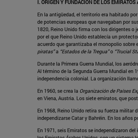
I. ORIGEN Y FUNDACIÓN DE LOS EMIRATOS
En la antigüedad, el territorio era habitado 
de potencias europeas que navegaban por sus cos
1820, Reino Unido firma con los dirigentes o j
por el que Reino Unido establecía un protectora
acuerdo que garantizaba el monopolio sobre e
piratas”
a
“Estados de la Tregua”
o
“Trucial St
Durante la Primera Guerra Mundial, los aeródr
Al término de la Segunda Guerra Mundial en 1
independencia colonial. La organización llamó
En 1960, se crea la
Organización de Países Ex
en Viena, Austria. Los siete emiratos, que po
En 1968, Reino Unido retira su fuerza militar 
independizarse Catar y Bahréin. En los años po
En 1971, seis Emiratos se independizaron del
los Emiratos Árabes Unidos, con un sistema le