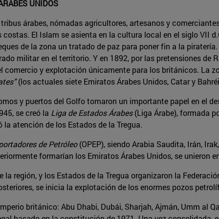
 ÁRABES UNIDOS
por tribus árabes, nómadas agricultores, artesanos y comercia
tas. El Islam se asienta en la cultura local en el siglo VII d.C.,
eques de la zona un tratado de paz para poner fin a la piraterí
do militar en el territorio. Y en 1892, por las pretensiones de 
l comercio y explotación únicamente para los británicos. La z
ates”
(los actuales siete Emiratos Árabes Unidos, Catar y Bahréi
omos y puertos del Golfo tomaron un importante papel en el desa
945, se creó la
Liga de Estados Árabes
(Liga Árabe), formada p
 la atención de los Estados de la Tregua.
portadores de Petróleo
(OPEP), siendo Arabia Saudita, Irán, Ira
steriormente formarían los Emiratos Árabes Unidos, se unieron e
de la región, y los Estados de la Tregua organizaron la Federació
steriores, se inicia la explotación de los enormes pozos petrol
 imperio británico: Abu Dhabi, Dubái, Sharjah, Ajmán, Umm al Q
gal basado en la constitución de 1971. Una vez consolidada, el 