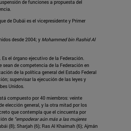
 suspensión de funciones a propuesta del
encia.
eque de Dubái es el vicepresidente y Primer
Unidos desde 2004; y
Mohammed bin Rashid Al
. Es el órgano ejecutivo de la Federación.
que sean de competencia de la Federación en
ación de la política general del Estado Federal
ión; supervisar la ejecución de las leyes y
abes Unidos.
 Está compuesto por 40 miembros: veinte
e elección general, y la otra mitad por los
ecreto que contempla que el cincuenta por
ción de
“empoderar aún más a las mujeres
ubái (8); Sharjah (6); Ras Al Khaimah (6); Ajmán