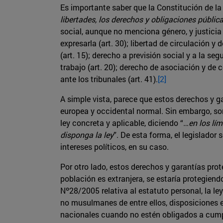
Es importante saber que la Constitución de l
libertades, los derechos y obligaciones públic
social, aunque no menciona género, y justicia s
expresarla (art. 30); libertad de circulación y d
(art. 15); derecho a previsión social y a la seg
trabajo (art. 20); derecho de asociación y de c
ante los tribunales (art. 41).
[2]
A simple vista, parece que estos derechos y g
europea y occidental normal. Sin embargo, son 
ley concreta y aplicable, diciendo “
…en los lím
disponga la ley
”. De esta forma, el legislado
intereses políticos, en su caso.
Por otro lado, estos derechos y garantías pro
población es extranjera, se estaría protegien
Nº28/2005 relativa al estatuto personal, la l
no musulmanes de entre ellos, disposiciones e
nacionales cuando no estén obligados a cumpli