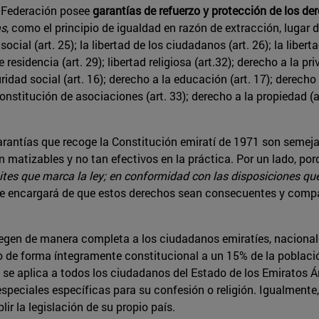
a Federación posee
garantías de refuerzo y protección de los 
as
, como el principio de igualdad en razón de extracción, lugar 
ocial (art. 25); la libertad de los ciudadanos (art. 26); la liber
e residencia (art. 29); libertad religiosa (art.32); derecho a la pr
uridad social (art. 16); derecho a la educación (art. 17); derecho 
onstitución de asociaciones (art. 33); derecho a la propiedad (ar
arantías que recoge la Constitución emiratí de 1971 son semej
matizables y no tan efectivos en la práctica. Por un lado, porq
ites que marca la ley; en conformidad con las disposiciones que 
r se encargará de que estos derechos sean consecuentes y compat
tegen de manera completa a los ciudadanos emiratíes, nacional
do de forma íntegramente constitucional a un 15% de la població
ey se aplica a todos los ciudadanos del Estado de los Emiratos 
speciales específicas para su confesión o religión. Igualmente,
r la legislación de su propio país.