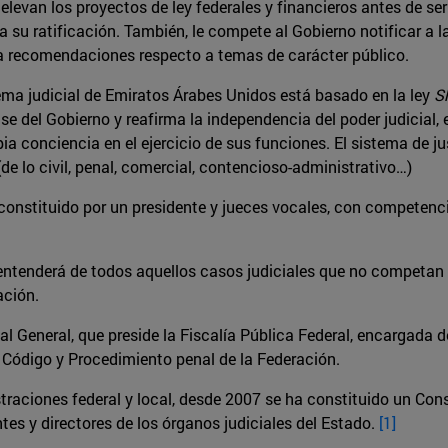
e elevan los proyectos de ley federales y financieros antes de se
 su ratificación. También, le compete al Gobierno notificar a 
za recomendaciones respecto a temas de carácter público.
tema judicial de Emiratos Árabes Unidos está basado en la ley
S
ase del Gobierno y reafirma la independencia del poder judicial
opia conciencia en el ejercicio de sus funciones. El sistema de j
(de lo civil, penal, comercial, contencioso-administrativo…)
constituido por un presidente y jueces vocales, con competenc
.
entenderá de todos aquellos casos judiciales que no competan a
ación.
al General, que preside la Fiscalía Pública Federal, encargada d
 Código y Procedimiento penal de la Federación.
raciones federal y local, desde 2007 se ha constituido un Conse
tes y directores de los órganos judiciales del Estado.
[1]