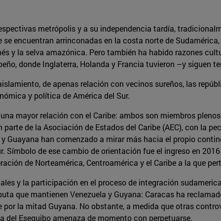
respectivas metrópolis y a su independencia tardía, tradicional
e encuentran arrinconadas en la costa norte de Sudamérica, c
anés y la selva amazónica. Pero también ha habido razones cultu
ibeño, donde Inglaterra, Holanda y Francia tuvieron –y siguen 
o aislamiento, de apenas relación con vecinos sureños, las rep
nómica y política de América del Sur.
o una mayor relación con el Caribe: ambos son miembros plenos
 parte de la Asociación de Estados del Caribe (AEC), con la pe
y Guayana han comenzado a mirar más hacia el propio continen
. Símbolo de ese cambio de orientación fue el ingreso en 2016
ación de Norteamérica, Centroamérica y el Caribe a la que per
les y la participación en el proceso de integración sudamerica
sputa que mantienen Venezuela y Guyana: Caracas ha reclamado h
re por la mitad Guyana. No obstante, a medida que otras controv
s, la del Esequibo amenaza de momento con perpetuarse.