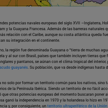
ndes potencias navales europeas del siglo XVII –Inglaterra, H
m y la Guayana Francesa. Además de las barreras naturales que
ás relación con el Caribe, aunque su costa atlántica queda fu
can su integración en el continente.
no, la región fue denominada Guayana o “tierra de muchas aguas
la y al sur con Brasil, países que también incluyen tierras que
ares y pantanos, se aúnan con el clima tropical del interior, p
scudo guayanés
. Su población, que va desde indígenas hasta d
o solo por formar un territorio común para los nativos, sino 
os de la Península Ibérica. Siendo un territorio de no fácil acce
ó que otras potencias europeas del momento buscaran poner all
lesa ganó la independencia en 1970 y la holandesa lo hizo en 
cia y, por consiguiente, un
territorio ultraperiférico de la Unió