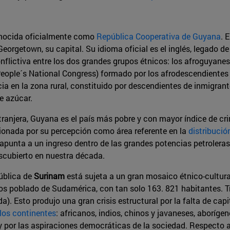
onocida oficialmente como
República Cooperativa de Guyana
. 
orgetown, su capital. Su idioma oficial es el inglés, legado de 
lictiva entre los dos grandes grupos étnicos: los afroguyanese
People´s National Congress) formado por los afrodescendientes
ia en la zona rural, constituido por descendientes de inmigrant
e azúcar.
ranjera, Guyana es el país más pobre y con mayor índice de crim
ionada por su percepción como área referente en la
distribució
s apunta a un ingreso dentro de las grandes potencias petroler
scubierto en nuestra década.
pública de
Surinam
está sujeta a un gran mosaico étnico-cultura
s poblado de Sudamérica, con tan solo 163. 821 habitantes. T
a). Esto produjo una gran crisis estructural por la falta de ca
los continentes
: africanos, indios, chinos y javaneses, aborígen
 por las aspiraciones democráticas de la sociedad. Respecto a 