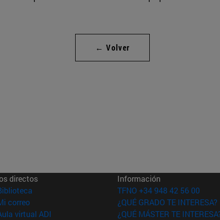
← Volver
os directos
Información
(abre en nueva ventana)
Biblioteca
TFNO +34 948 42 56 00
(abre en nueva ventana)
Mi correo
¿QUÉ GRADO TE INTERESA?
(abre en nueva ventana)
Aula virtual ADI
¿QUÉ MÁSTER TE INTERESA