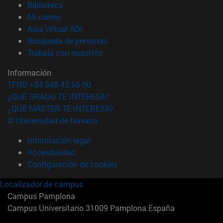
(abre en nueva ventana)
Biblioteca
(abre en nueva ventana)
Mi correo
(abre en nueva ventana)
Aula virtual ADI
(abre en nueva ventana)
Búsqueda de personas
(abre en nueva ventana)
Trabaja con nosotros
Información
TFNO +34 948 42 56 00
¿QUÉ GRADO TE INTERESA?
¿QUÉ MÁSTER TE INTERESA?
© Universidad de Navarra
Información legal
Accesibilidad
Configuración de cookies
Localizador de campus
Campus Pamplona
Campus Universitario 31009 Pamplona España