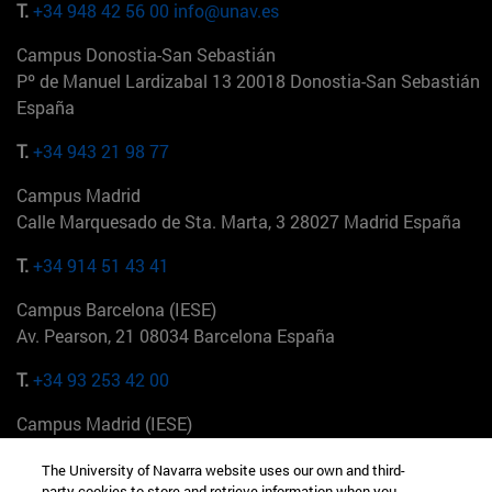
T.
+34 948 42 56 00
info@unav.es
Campus Donostia-San Sebastián
Pº de Manuel Lardizabal 13 20018 Donostia-San Sebastián
España
T.
+34 943 21 98 77
Campus Madrid
Calle Marquesado de Sta. Marta, 3 28027 Madrid España
T.
+34 914 51 43 41
Campus Barcelona (IESE)
Av. Pearson, 21 08034 Barcelona España
T.
+34 93 253 42 00
Campus Madrid (IESE)
Camino del Cerro Águila 3 28023 Madrid España
The University of Navarra website uses our own and third-
party cookies to store and retrieve information when you