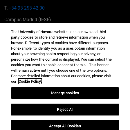
T.
+34 93 253 42 00
Campus Madrid (IESE)
Camino del Cerro Águila 3 28023 Madrid España
The University of Navarra website uses our own and third-
party cookies to store and retrieve information when you
T.
+34 912 11 30 00
browse. Different types of cookies have different purposes.
For example, to identify you as a user, obtain information
Campus Nueva York (IESE)
about your browsing habits respecting your privacy, or
165 W 57th St 10019-2201 Nueva York EE.UU
personalize how the content is displayed. You can select the
cookies you want to enable or accept them all. This banner
T.
+1 646 346 8850
will remain active until you choose one of the two options.
For more detailed information about our cookies, please visit
Campus Munich (IESE)
our
Cookie Policy.
Maria-Theresia-Straße 15 81675 Múnich Alemania
Manage cookies
T.
+49 89 24209790
Reject All
Campus Sao Paulo (IESE)
Rua Martiniano de Carvalho, 573 01321001 Bela Vista Brasil
Accept All Cookies
T.
+55 11 3177-8300