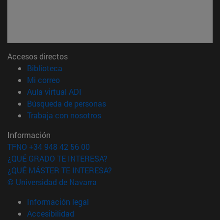
Accesos directos
(abre en nueva ventana)
Biblioteca
(abre en nueva ventana)
Mi correo
(abre en nueva ventana)
Aula virtual ADI
(abre en nueva ventana)
Búsqueda de personas
(abre en nueva ventana)
Trabaja con nosotros
Información
TFNO +34 948 42 56 00
¿QUÉ GRADO TE INTERESA?
¿QUÉ MÁSTER TE INTERESA?
© Universidad de Navarra
Información legal
Accesibilidad