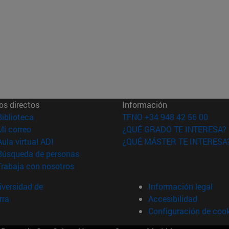
os directos
Información
(abre en nueva ventana)
Biblioteca
TFNO +34 948 42 56 00
(abre en nueva ventana)
Mi correo
¿QUÉ GRADO TE INTERESA?
(abre en nueva ventana)
Aula virtual ADI
¿QUÉ MÁSTER TE INTERESA
(abre en nueva ventana)
Búsqueda de personas
(abre en nueva ventana)
Trabaja con nosotros
versidad de
Información legal
rra
Accesibilidad
Configuración de coo