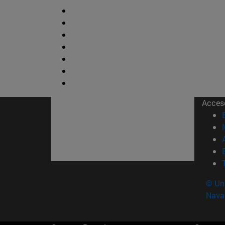
Acces
© Uni
Nava