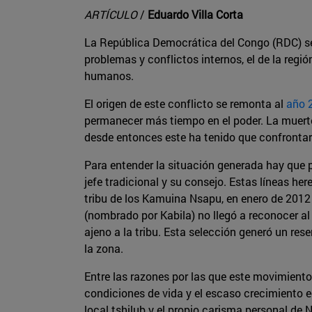
ARTÍCULO
/
Eduardo Villa Corta
La República Democrática del Congo (RDC) se 
problemas y conflictos internos, el de la regi
humanos.
El origen de este conflicto se remonta al
año 
permanecer más tiempo en el poder. La muerte d
desde entonces este ha tenido que confronta
Para entender la situación generada hay que par
jefe tradicional y su consejo. Estas líneas her
tribu de los Kamuina Nsapu, en enero de 2012 
(nombrado por Kabila) no llegó a reconocer al 
ajeno a la tribu. Esta selección generó un r
la zona.
Entre las razones por las que este movimiento 
condiciones de vida y el escaso crecimiento e
local tshilub y el propio carisma personal de