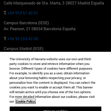
Calle Marquesado de Sta. Marta, 3 28027 Madrid España
T.
+34 914 51 43 41
Campus Barcelona (IESE)
Av. Pearson, 21 08034 Barcelona España
T.
+34 93 253 42 00
Campus Madrid (IESE)
Camino del Cerro Águila 3 28023 Madrid España
The University of Navarra website uses our own and third-
party cookies to store and retrieve information when you
T.
+34 912 11 30 00
browse. Different types of cookies have different purposes.
For example, to identify you as a user, obtain information
Campus Nueva York (IESE)
about your browsing habits respecting your privacy, or
165 W 57th St 10019-2201 Nueva York EE.UU
personalize how the content is displayed. You can select the
cookies you want to enable or accept them all. This banner
T.
+1 646 346 8850
will remain active until you choose one of the two options.
For more detailed information about our cookies, please visit
Campus Munich (IESE)
our
Cookie Policy.
Maria-Theresia-Straße 15 81675 Múnich Alemania