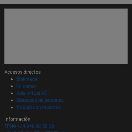
Accesos directos
(abre en nueva ventana)
Biblioteca
(abre en nueva ventana)
Mi correo
(abre en nueva ventana)
Aula virtual ADI
(abre en nueva ventana)
Búsqueda de personas
(abre en nueva ventana)
Trabaja con nosotros
Información
TFNO +34 948 42 56 00