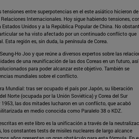
as tensiones entre superpotencias en el este asiático hicieron de
s Relaciones Internacionales. Hoy sigue habiendo tensiones, c
a Estados Unidos y a la República Popular de China. No obstant
particular se ha visto afectado por un continuado conflicto que
 Esta región es, sin duda, la península de Corea.
Seung-Ho Joo y que reúne a diversos expertos sobre las relaci
lidades de una reunificación de las dos Coreas en un futuro, así
olucionados para poder alcanzar este objetivo. También se
encias mundiales sobre el conflicto.
a Mundial: tras ser ocupado el país por Japón, su liberación
del Norte (ocupada por la Unión Soviética) y Corea del Sur
y 1953, las dos mitades lucharon en un conflicto, que acabó
militarizada en medio conocida como Paralelo 38 o KDZ.
critas en este libro es la unificación a través de la neutralizac
los constantes tests de misiles nucleares de largo alcance
timos años presentan un gran obstáculo para esta fórmula. En e