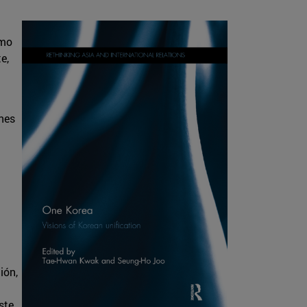
omo
e,
ones
ión,
ste