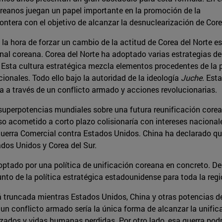
reanos juegan un papel importante en la promoción de la
ntera con el objetivo de alcanzar la desnuclearización de Core
la hora de forzar un cambio de la actitud de Corea del Norte es
onal coreana. Corea del Norte ha adoptado varias estrategias de 
Esta cultura estratégica mezcla elementos procedentes de la po
acionales. Todo ello bajo la autoridad de la ideología
Juche
. Est
ea a través de un conflicto armado y acciones revolucionarias.
 superpotencias mundiales sobre una futura reunificación corea
so acometido a corto plazo colisionaría con intereses nacional
 Guerra Comercial contra Estados Unidos. China ha declarado qu
ados Unidos y Corea del Sur.
optado por una política de unificación coreana en concreto. De
nto de la política estratégica estadounidense para toda la regi
á truncada mientras Estados Unidos, China y otras potencias de
n conflicto armado sería la única forma de alcanzar la unificac
zados y vidas humanas perdidas. Por otro lado, esa guerra podr