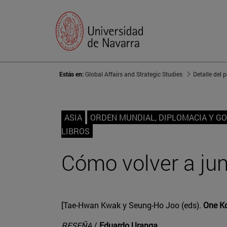
Estás en:
Global Affairs and Strategic Studies
Detalle del 
ASIA
ORDEN MUNDIAL, DIPLOMACIA Y G
LIBROS
Cómo volver a jun
[Tae-Hwan Kwak y Seung-Ho Joo (eds).
One Ko
RESEÑA
/
Eduardo Uranga