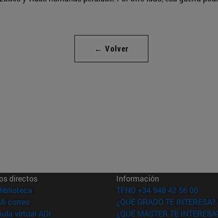
← Volver
os directos
Información
(abre en nueva ventana)
Biblioteca
TFNO +34 948 42 56 00
(abre en nueva ventana)
Mi correo
¿QUÉ GRADO TE INTERESA?
(abre en nueva ventana)
Aula virtual ADI
¿QUÉ MÁSTER TE INTERESA