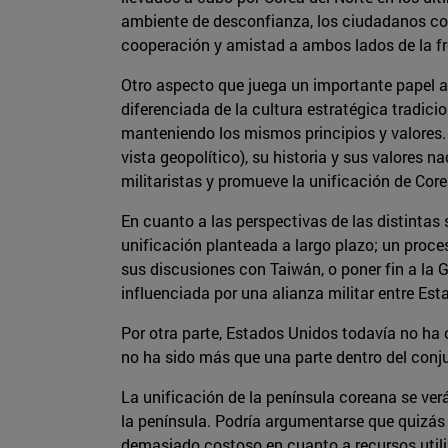
ambiente de desconfianza, los ciudadanos co
cooperación y amistad a ambos lados de la fro
Otro aspecto que juega un importante papel a 
diferenciada de la cultura estratégica tradici
manteniendo los mismos principios y valores. 
vista geopolítico), su historia y sus valores n
militaristas y promueve la unificación de Cor
En cuanto a las perspectivas de las distintas
unificación planteada a largo plazo; un proce
sus discusiones con Taiwán, o poner fin a la
influenciada por una alianza militar entre Est
Por otra parte, Estados Unidos todavía no ha 
no ha sido más que una parte dentro del conju
La unificación de la península coreana se ver
la península. Podría argumentarse que quizás u
demasiado costoso en cuanto a recursos utili