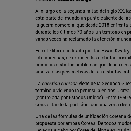
A lo largo de la segunda mitad del siglo XX, l
esta parte del mundo un punto caliente de la
la guerra comercial que desde 2018 enfrenta 
durante los últimos 70 años, un territorio en 
varias veces ha reclamado la atención mundial.
En este libro, coeditado por Tae-Hwan Kwak y 
intercoreanas, se exponen las distintas posibi
como los distintos problemas que deben ser s
analizan las perspectivas de las distintas pot
La
cuestión coreana
viene de la Segunda Guerr
terminó dividiendo la península en dos: Corea 
(controlada por Estados Unidos). Entre 1950 
consolidando la partición, con una zona des
Una de las fórmulas de unificación coreana des
propuesta por ambas Coreas. De todos modos, 
llevados a cabo por Corea del Norte en los úl