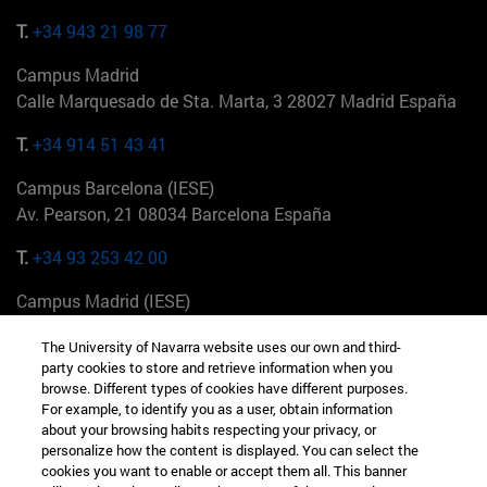
T.
+34 943 21 98 77
Campus Madrid
Calle Marquesado de Sta. Marta, 3 28027 Madrid España
T.
+34 914 51 43 41
Campus Barcelona (IESE)
Av. Pearson, 21 08034 Barcelona España
T.
+34 93 253 42 00
Campus Madrid (IESE)
Camino del Cerro Águila 3 28023 Madrid España
The University of Navarra website uses our own and third-
party cookies to store and retrieve information when you
T.
+34 912 11 30 00
browse. Different types of cookies have different purposes.
For example, to identify you as a user, obtain information
Campus Nueva York (IESE)
about your browsing habits respecting your privacy, or
165 W 57th St 10019-2201 Nueva York EE.UU
personalize how the content is displayed. You can select the
cookies you want to enable or accept them all. This banner
T.
+1 646 346 8850