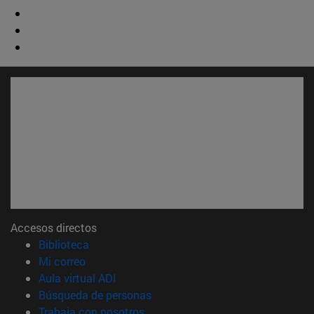
Accesos directos
(abre en nueva ventana)
Biblioteca
(abre en nueva ventana)
Mi correo
(abre en nueva ventana)
Aula virtual ADI
(abre en nueva ventana)
Búsqueda de personas
(abre en nueva ventana)
Trabaja con nosotros