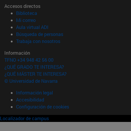
Accesos directos
(abre en nueva ventana)
Biblioteca
(abre en nueva ventana)
Mi correo
(abre en nueva ventana)
Aula virtual ADI
(abre en nueva ventana)
Búsqueda de personas
(abre en nueva ventana)
Trabaja con nosotros
Información
TFNO +34 948 42 56 00
¿QUÉ GRADO TE INTERESA?
¿QUÉ MÁSTER TE INTERESA?
© Universidad de Navarra
Información legal
Accesibilidad
Configuración de cookies
Localizador de campus