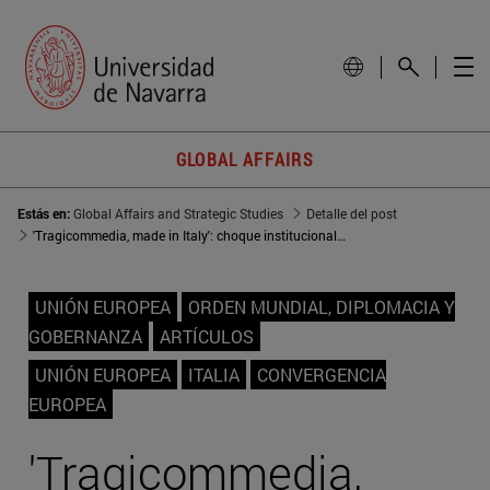
GLOBAL AFFAIRS
Estás en:
Global Affairs and Strategic Studies
Detalle del post
'Tragicommedia, made in Italy': choque institucional en la Unión Europea
UNIÓN EUROPEA
ORDEN MUNDIAL, DIPLOMACIA Y
GOBERNANZA
ARTÍCULOS
UNIÓN EUROPEA
ITALIA
CONVERGENCIA
EUROPEA
'Tragicommedia,