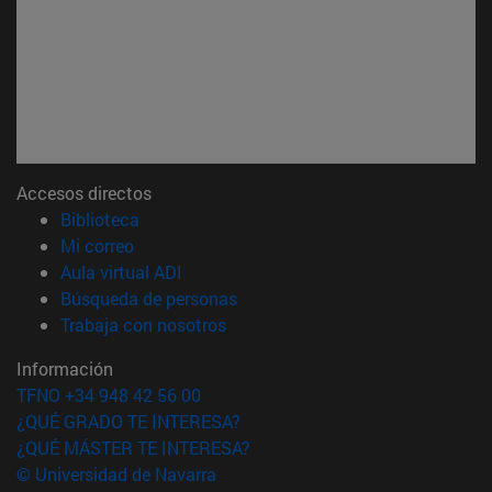
Accesos directos
(abre en nueva ventana)
Biblioteca
(abre en nueva ventana)
Mi correo
(abre en nueva ventana)
Aula virtual ADI
(abre en nueva ventana)
Búsqueda de personas
(abre en nueva ventana)
Trabaja con nosotros
Información
TFNO +34 948 42 56 00
¿QUÉ GRADO TE INTERESA?
¿QUÉ MÁSTER TE INTERESA?
© Universidad de Navarra