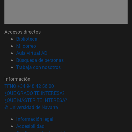
Accesos directos
(abre en nueva ventana)
Biblioteca
(abre en nueva ventana)
Mi correo
(abre en nueva ventana)
Aula virtual ADI
(abre en nueva ventana)
Búsqueda de personas
(abre en nueva ventana)
Trabaja con nosotros
Información
TFNO +34 948 42 56 00
¿QUÉ GRADO TE INTERESA?
¿QUÉ MÁSTER TE INTERESA?
© Universidad de Navarra
Información legal
Accesibilidad