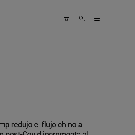
p redujo el flujo chino a
ón post-Covid incrementa el