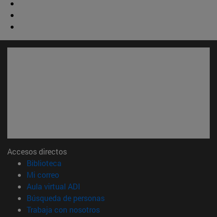
Accesos directos
(abre en nueva ventana)
Biblioteca
(abre en nueva ventana)
Mi correo
(abre en nueva ventana)
Aula virtual ADI
(abre en nueva ventana)
Búsqueda de personas
(abre en nueva ventana)
Trabaja con nosotros