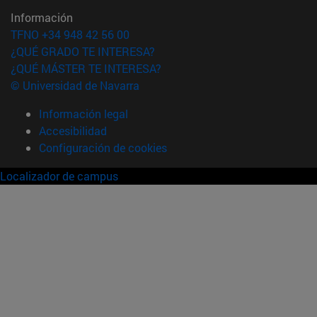
Información
TFNO +34 948 42 56 00
¿QUÉ GRADO TE INTERESA?
¿QUÉ MÁSTER TE INTERESA?
© Universidad de Navarra
Información legal
Accesibilidad
Configuración de cookies
Localizador de campus