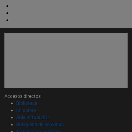
Accesos directos
(abre en nueva ventana)
Biblioteca
(abre en nueva ventana)
Mi correo
(abre en nueva ventana)
Aula virtual ADI
(abre en nueva ventana)
Búsqueda de personas
(abre en nueva ventana)
Trabaja con nosotros