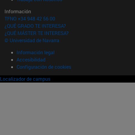
Información
TFNO +34 948 42 56 00
¿QUÉ GRADO TE INTERESA?
¿QUÉ MÁSTER TE INTERESA?
© Universidad de Navarra
Información legal
Accesibilidad
Configuración de cookies
Localizador de campus