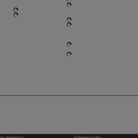
os directos
Información