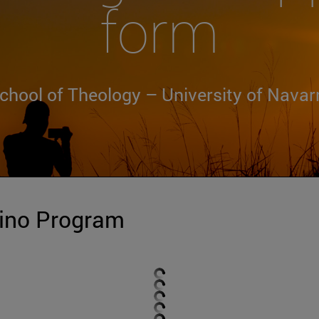
form
chool of Theology – University of Navar
mino Program