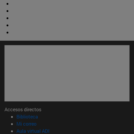
Accesos directos
(abre en nueva ventana)
Biblioteca
(abre en nueva ventana)
Mi correo
(abre en nueva ventana)
Aula virtual ADI