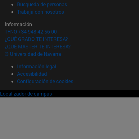
(abre en nueva ventana)
Búsqueda de personas
(abre en nueva ventana)
Trabaja con nosotros
Información
TFNO +34 948 42 56 00
¿QUÉ GRADO TE INTERESA?
¿QUÉ MÁSTER TE INTERESA?
© Universidad de Navarra
Información legal
Accesibilidad
Configuración de cookies
Localizador de campus