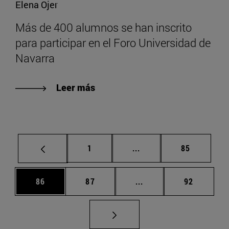
Elena Ojer
Más de 400 alumnos se han inscrito
para participar en el Foro Universidad de
Navarra
Leer más
Página
Páginas intermedias Us
Página
1
...
85
Página
Página
Páginas intermedias U
Página
86
87
...
92