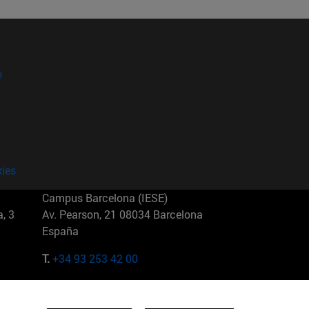
?
kies
Campus Barcelona (IESE)
, 3
Av. Pearson, 21 08034 Barcelona
España
T.
+34 93 253 42 00
Campus Sao Paulo (IESE)
5
Rua Martiniano de Carvalho, 573