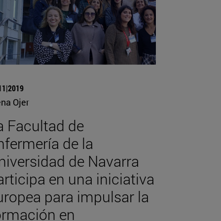
11|2019
ena Ojer
a Facultad de
nfermería de la
niversidad de Navarra
articipa en una iniciativa
uropea para impulsar la
ormación en