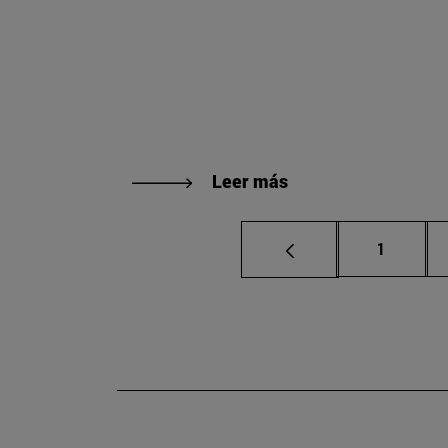
Leer más
Página
1