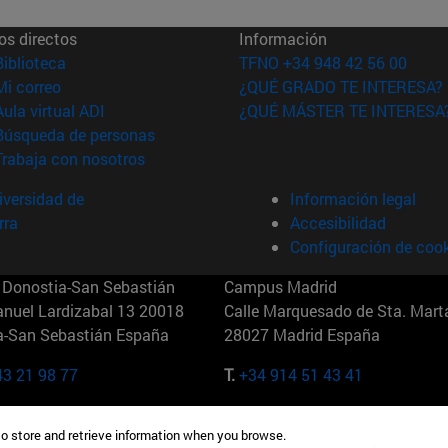
os directos
Información
(abre en nueva ventana)
Biblioteca
TFNO +34 948 42 56 00
(abre en nueva ventana)
Mi correo
¿QUÉ GRADO TE INTERESA?
(abre en nueva ventana)
Aula virtual ADI
¿QUÉ MÁSTER TE INTERESA
(abre en nueva ventana)
Búsqueda de personas
(abre en nueva ventana)
Trabaja con nosotros
versidad de
Información legal
rra
Accesibilidad
Configuración de coo
Donostia-San Sebastián
Campus Madrid
anuel Lardizabal 13 20018
Calle Marquesado de Sta. Marta
a-San Sebastián España
28027 Madrid España
43 21 98 77
T.
+34 914 51 43 41
Nueva York (IESE)
Campus Munich (IESE)
to store and retrieve information when you browse.
7th St 10019-2201 Nueva York
Maria-Theresia-Straße 15 8167