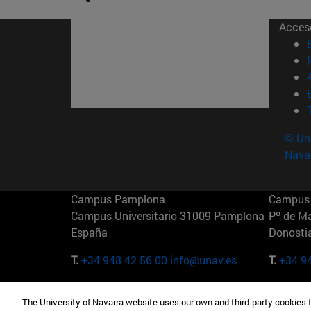
Acces
© Uni
Nava
Campus Pamplona
Campus 
Campus Universitario 31009 Pamplona
Pº de M
España
Donosti
T.
+34 948 42 56 00
info@unav.es
T.
+34 9
Campus Madrid (IESE)
Campus 
The University of Navarra website uses our own and third-party cookies 
Camino del Cerro Águila 3 28023
165 W 5