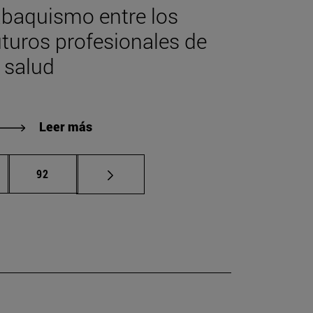
abaquismo entre los
uturos profesionales de
a salud
Leer más
inas intermedias Use TAB para desplazarse.
Página
92