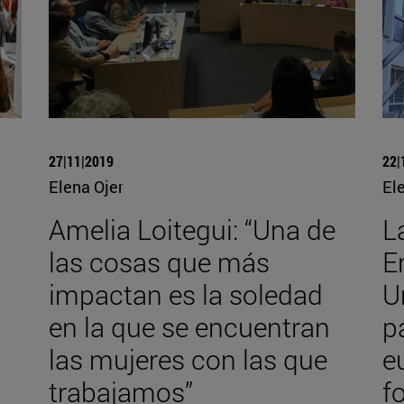
27|11|2019
22|
Elena Ojer
El
Amelia Loitegui: “Una de
L
las cosas que más
E
n
impactan es la soledad
U
en la que se encuentran
p
las mujeres con las que
e
trabajamos”
f