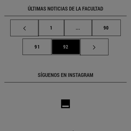
ÚLTIMAS NOTICIAS DE LA FACULTAD
Página
Páginas intermedias Us
Página
1
...
90
Página
Página
91
92
SÍGUENOS EN INSTAGRAM