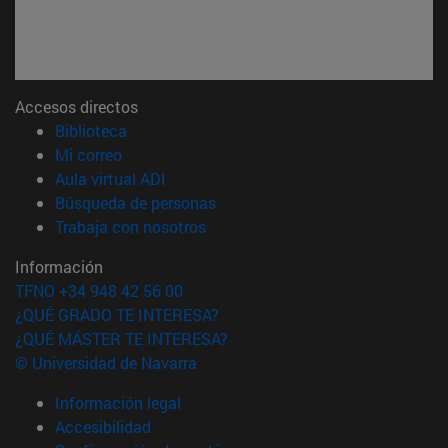
Accesos directos
(abre en nueva ventana)
Biblioteca
(abre en nueva ventana)
Mi correo
(abre en nueva ventana)
Aula virtual ADI
(abre en nueva ventana)
Búsqueda de personas
(abre en nueva ventana)
Trabaja con nosotros
Información
TFNO +34 948 42 56 00
¿QUÉ GRADO TE INTERESA?
¿QUÉ MÁSTER TE INTERESA?
© Universidad de Navarra
Información legal
Accesibilidad