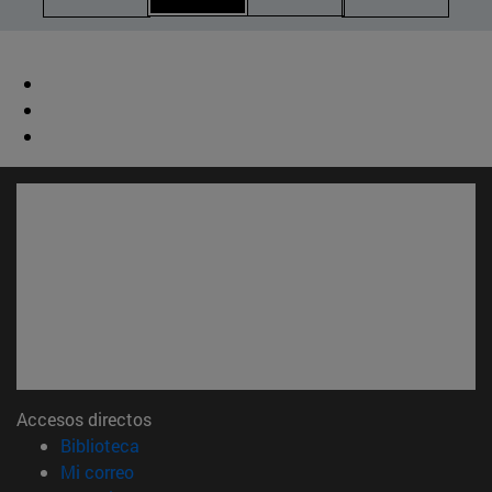
Accesos directos
(abre en nueva ventana)
Biblioteca
(abre en nueva ventana)
Mi correo