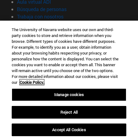
(abre en nueva ventana)
Aula virtual ADI
(abre en nueva ventana)
Búsqueda de personas
(abre en nueva ventana)
Trabaja con nosotros
Información
The University of Navarra website uses our own and third-
party cookies to store and retrieve information when you
TFNO +34 948 42 56 00
browse. Different types of cookies have different purposes.
¿QUÉ GRADO TE INTERESA?
For example, to identify you as a user, obtain information
¿QUÉ MÁSTER TE INTERESA?
about your browsing habits respecting your privacy, or
© Universidad de Navarra
personalize how the content is displayed. You can select the
cookies you want to enable or accept them all. This banner
Información legal
will remain active until you choose one of the two options.
For more detailed information about our cookies, please visit
Accesibilidad
our
Cookie Policy.
Configuración de cookies
Manage cookies
Localizador de campus
Reject All
Accept All Cookies