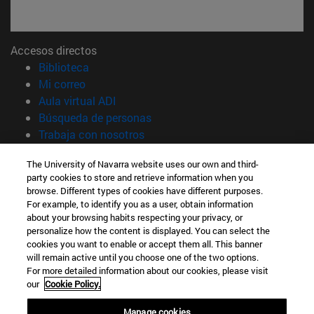
Accesos directos
(abre en nueva ventana)
Biblioteca
(abre en nueva ventana)
Mi correo
(abre en nueva ventana)
Aula virtual ADI
(abre en nueva ventana)
Búsqueda de personas
(abre en nueva ventana)
Trabaja con nosotros
Información
The University of Navarra website uses our own and third-
party cookies to store and retrieve information when you
TFNO +34 948 42 56 00
browse. Different types of cookies have different purposes.
¿QUÉ GRADO TE INTERESA?
For example, to identify you as a user, obtain information
¿QUÉ MÁSTER TE INTERESA?
about your browsing habits respecting your privacy, or
© Universidad de Navarra
personalize how the content is displayed. You can select the
cookies you want to enable or accept them all. This banner
Información legal
will remain active until you choose one of the two options.
For more detailed information about our cookies, please visit
Accesibilidad
our
Cookie Policy.
Configuración de cookies
Manage cookies