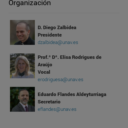
Organización
D. Diego Zalbidea
Presidente
dzalbidea@unav.es
Prof.ª Dª. Elisa Rodrigues de
Araújo
Vocal
erodriguesa@unav.es
Eduardo Flandes Aldeyturriaga
Secretario
eflandes@unav.es